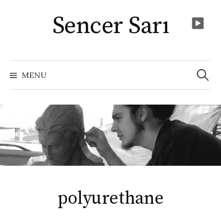
Skip
Sencer Sarı
to
content
Arama:
MENU
polyurethane